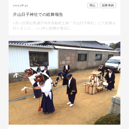
2015.08.30
岡山
総舞奉納
片山日子神社での総舞報告
8月29日岡山県瀬戸内市長船町土師『片山日子神社』にて総舞を
行いました。 2013年に総舞が復活し、 ...