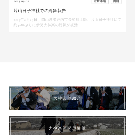
2013.09.01
総舞奉納
岡山
片山日子神社での総舞報告
2013年8月29日、岡山県瀬戸内市長船町土師、片山日子神社にて
約40年ぶりに伊勢大神楽の総舞が復活 ...
大神楽師紹介
大神楽師採用情報