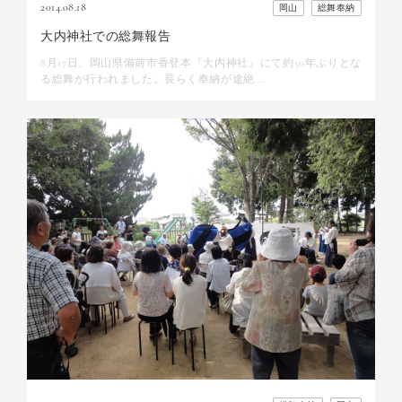
2014.08.18
岡山
総舞奉納
大内神社での総舞報告
8月17日、岡山県備前市香登本『大内神社』にて約50年ぶりとな
る総舞が行われました。長らく奉納が途絶 ...