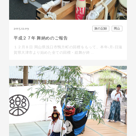
2015.12.09
旅の記録
岡山
平成２７年 舞納めのご報告
１２月８日 岡山県浅口市鴨方町の回檀をもって、本年1月1日滋
賀県大津市より始めた全ての回檀・総舞が終 ...