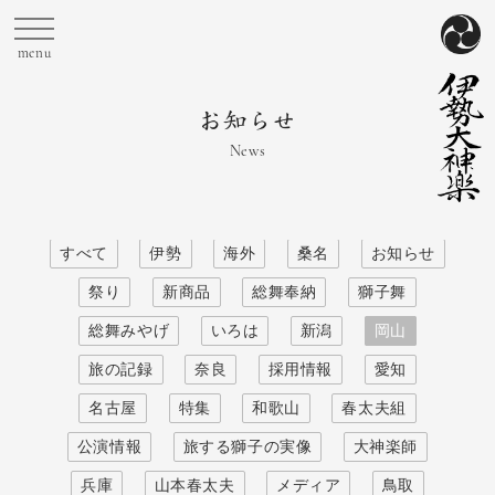
News
すべて
伊勢
海外
桑名
お知らせ
祭り
新商品
総舞奉納
獅子舞
総舞みやげ
いろは
新潟
岡山
旅の記録
奈良
採用情報
愛知
名古屋
特集
和歌山
春太夫組
公演情報
旅する獅子の実像
大神楽師
兵庫
山本春太夫
メディア
鳥取