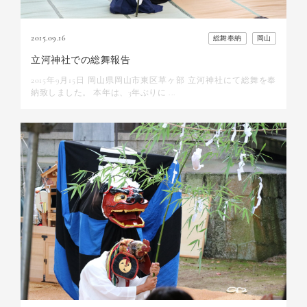
2015.09.16
総舞奉納
岡山
立河神社での総舞報告
2015年9月15日 岡山県岡山市東区草ヶ部 立河神社にて総舞を奉
納致しました。 本年は、3年ぶりに ...