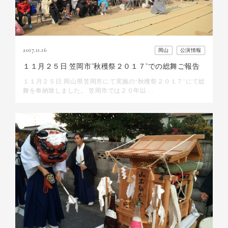
2017.11.16
岡山
公演情報
１１月２５日 笠岡市”秋穫祭２０１７”での総舞ご報告
１１月２５日 岡山県笠岡市にて実施の“秋穫祭２０１７”にて総
舞を奉納致しました。 笠岡市では２０年以 ...