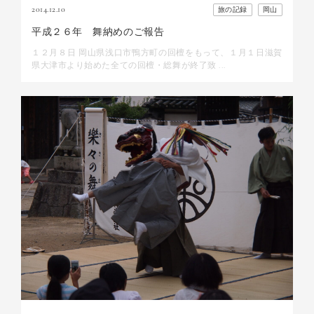
2014.12.10
旅の記録
岡山
平成２６年 舞納めのご報告
１２月８日 岡山県浅口市鴨方町の回檀をもって、１月１日滋賀
県大津市より始めた全ての回檀・総舞が終了致 ...