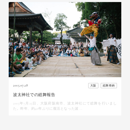
九州
YouTube
青森
伊勢神宮
大阪
旅する獅子
滋賀
菊太夫
京都
福井
三重
NHK
2015.07.28
大阪
総舞奉納
波太神社での総舞報告
2015年7月25日、大阪府阪南市、波太神社にて総舞を行いまし
た。昨年、約40年ぶりに復活となった波 ...