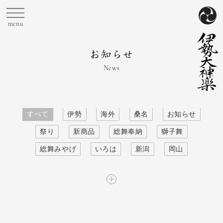
News
すべて
伊勢
海外
桑名
お知らせ
祭り
新商品
総舞奉納
獅子舞
総舞みやげ
いろは
新潟
岡山
旅の記録
奈良
採用情報
愛知
名古屋
特集
和歌山
春太夫組
公演情報
旅する獅子の実像
大神楽師
兵庫
山本春太夫
メディア
鳥取